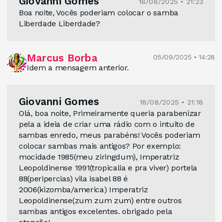
Giovanni Gomes
18/08/2025 • 21:23
Boa noite, Vocês poderiam colocar o samba
Liberdade Liberdade?
Marcus Borba
05/09/2025 • 14:28
Idem a mensagem anterior.
Giovanni Gomes
18/08/2025 • 21:18
Olá, boa noite, Primeiramente queria parabenizar
pela a ideia de criar uma rádio com o intuito de
sambas enredo, meus parabéns! Vocês poderiam
colocar sambas mais antigos? Por exemplo:
mocidade 1985(meu ziringdum), Imperatriz
Leopoldinense 1991(tropicalia e pra viver) portela
88(peripercias) vila isabel 88 é
2006(kizomba/america) Imperatriz
Leopoldinense(zum zum zum) entre outros
sambas antigos excelentes. obrigado pela