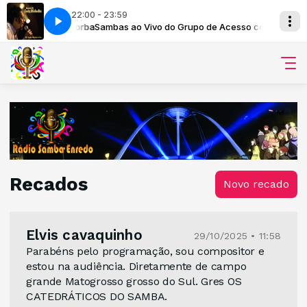
22:00 - 23:59
o com Marcus Borba
Estácio de Sá 2015 Ao Vivo
Sambas ao Vivo do Grupo de Acesso com Marcus Bo
Recados
Novo recado
Elvis cavaquinho
29/10/2025 • 11:58
Parabéns pelo programação, sou compositor e
estou na audiência. Diretamente de campo
grande Matogrosso grosso do Sul. Gres OS
CATEDRÁTICOS DO SAMBA.